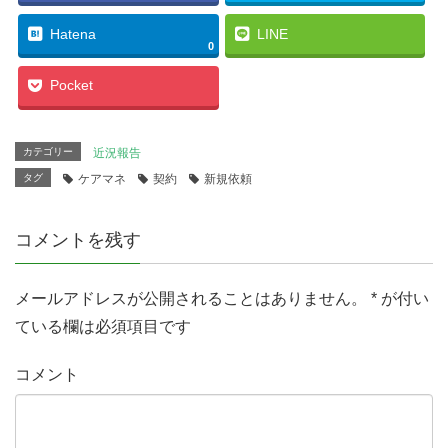
t
有
l
e
す
e
r
る
+
Hatena
LINE
で
に
で
0
共
は
共
有
ク
有
(
リ
(
Pocket
新
ッ
新
し
ク
し
い
し
い
ウ
て
ウ
ィ
く
ィ
ン
だ
ン
カテゴリー
近況報告
ド
さ
ド
ウ
い
ウ
タグ
ケアマネ
契約
新規依頼
で
(
で
開
新
開
き
し
き
ま
い
ま
す
ウ
す
コメントを残す
)
ィ
)
ン
ド
ウ
で
メールアドレスが公開されることはありません。
*
が付い
開
き
ている欄は必須項目です
ま
す
)
コメント