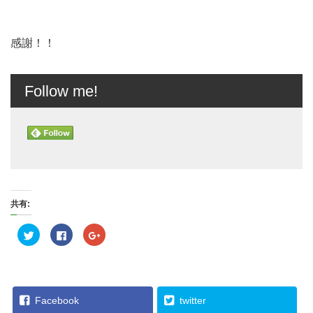
感謝！！
Follow me!
共有:
ク
F
ク
リ
a
リ
ッ
c
ッ
ク
e
ク
し
b
し
て
o
て
T
o
G
w
k
o
i
で
o
Facebook
twitter
t
共
g