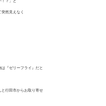
か！？」と
て突然見えなく
物は『ゼリーフライ』だと
んと行田市からお取り寄せ