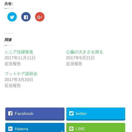
共有:
ク
F
ク
リ
a
リ
ッ
c
ッ
ク
e
ク
し
b
し
て
o
て
T
o
G
関連
w
k
o
i
で
o
t
共
g
t
有
l
シニア活躍推進
心臓の大きさを測る
e
す
e
2017年11月11日
2017年5月21日
r
る
+
で
に
で
近況報告
近況報告
共
は
共
有
ク
有
(
リ
(
フットケア講習会
新
ッ
新
し
ク
し
2017年3月20日
い
し
い
近況報告
ウ
て
ウ
ィ
く
ィ
ン
だ
ン
ド
さ
ド
ウ
い
ウ
で
(
で
開
新
開
き
し
き
Facebook
twitter
ま
い
ま
す
ウ
す
)
ィ
)
ン
Hatena
ド
LINE