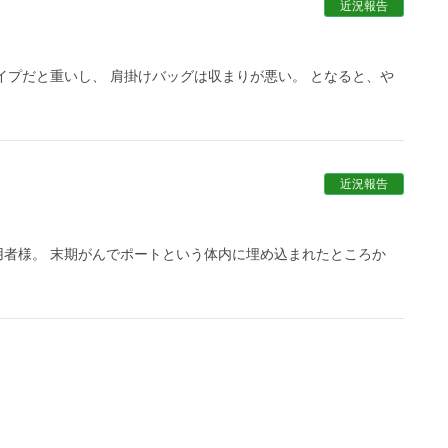
近況報告
イプだと重いし、 肩掛けバッグは収まりが悪い。 となると、や
近況報告
利用者様。 末期がんでポートという体内に埋め込まれたところか